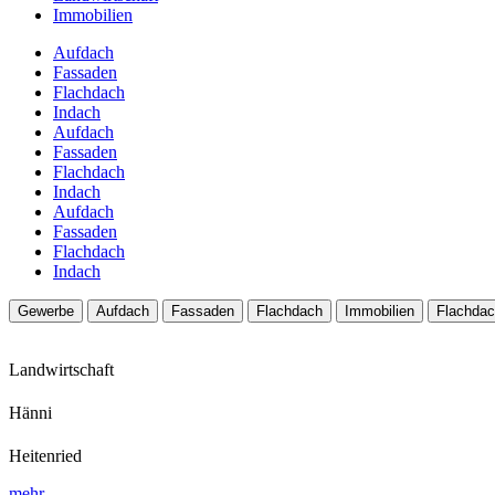
Immobilien
Aufdach
Fassaden
Flachdach
Indach
Aufdach
Fassaden
Flachdach
Indach
Aufdach
Fassaden
Flachdach
Indach
Gewerbe
Aufdach
Fassaden
Flachdach
Immobilien
Flachda
Landwirtschaft
Hänni
Heitenried
mehr