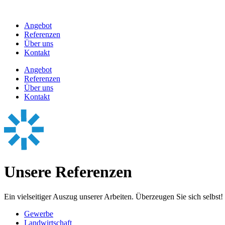
Zum
Inhalt
Angebot
springen
Referenzen
Über uns
Kontakt
Angebot
Referenzen
Über uns
Kontakt
Unsere Referenzen
Ein vielseitiger Auszug unserer Arbeiten. Überzeugen Sie sich selbst!
Gewerbe
Landwirtschaft